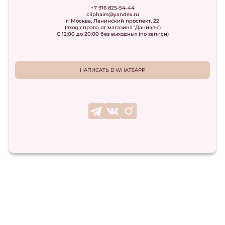
+7 916 825-54-44
cliphairs@yandex.ru
г. Москва, Ленинский проспект, 22
(вход справа от магазина 'Даниэль')
С 12:00 до 20:00 без выходных (по записи)
НАПИСАТЬ В WHATSAPP