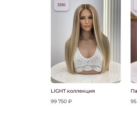
3310
LIGHT коллекция
Па
99 750 ₽
95