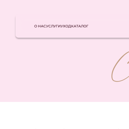
О НАС
УСЛУГИ
УХОД
КАТАЛОГ
Главная
Парики и системы
LIGHT коллек