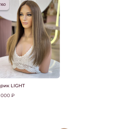
160
рик LIGHT
 000 ₽