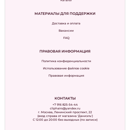
Каталог
МАТЕРИАЛЫ ДЛЯ ПОДДЕРЖКИ
Доставка и оплата
Вакансии
FAQ
ПРАВОВАЯ ИНФОРМАЦИЯ
Политика конфиденциальности
Использование файлов cookie
Правовая информация
КОНТАКТЫ
+7 916 825-54-44
cliphairs@yandex.ru
г. Москва, Ленинский проспект, 22
(вход справа от магазина 'Даниэль')
С 12:00 до 20:00 без выходных (по записи)