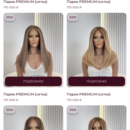
Парик PREMIUM (сетка)
Парик PREMIUM (сетка)
170 000 ₽
170 000 ₽
3352
3353
ПОДРОБНЕЕ
ПОДРОБНЕЕ
Парик PREMIUM (сетка)
Парик PREMIUM (сетка)
170 000 ₽
170 000 ₽
3354
3355